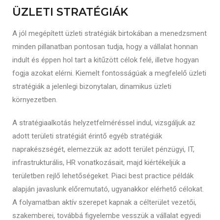
ÜZLETI STRATÉGIÁK
A jól megépített üzleti stratégiák birtokában a menedzsment
minden pillanatban pontosan tudja, hogy a vállalat honnan
indult és éppen hol tart a kitűzött célok felé, illetve hogyan
fogja azokat elérni. Kiemelt fontosságúak a megfelelő üzleti
stratégiák a jelenlegi bizonytalan, dinamikus üzleti
környezetben.
A stratégiaalkotás helyzetfelméréssel indul, vizsgáljuk az
adott területi stratégiát érintő egyéb stratégiák
naprakészségét, elemezzük az adott terület pénzügyi, IT,
infrastrukturális, HR vonatkozásait, majd kiértékeljük a
területben rejlő lehetőségeket. Piaci best practice példák
alapján javaslunk előremutató, ugyanakkor elérhető célokat.
A folyamatban aktív szerepet kapnak a célterület vezetői,
szakemberei, továbbá figyelembe vesszük a vállalat egyedi