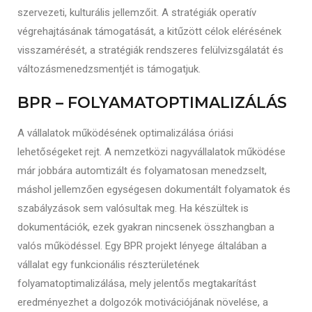
szervezeti, kulturális jellemzőit. A stratégiák operatív
végrehajtásának támogatását, a kitűzött célok elérésének
visszamérését, a stratégiák rendszeres felülvizsgálatát és
változásmenedzsmentjét is támogatjuk.
BPR – FOLYAMATOPTIMALIZÁLÁS
A vállalatok működésének optimalizálása óriási
lehetőségeket rejt. A nemzetközi nagyvállalatok működése
már jobbára automtizált és folyamatosan menedzselt,
máshol jellemzően egységesen dokumentált folyamatok és
szabályzások sem valósultak meg. Ha készültek is
dokumentációk, ezek gyakran nincsenek összhangban a
valós működéssel. Egy BPR projekt lényege általában a
vállalat egy funkcionális részterületének
folyamatoptimalizálása, mely jelentős megtakarítást
eredményezhet a dolgozók motivációjának növelése, a