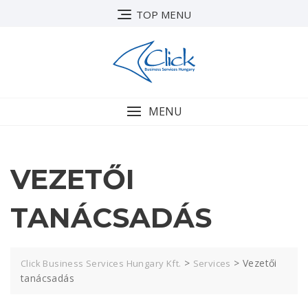
TOP MENU
MENU
VEZETŐI
TANÁCSADÁS
>
>
Vezetői
Click Business Services Hungary Kft.
Services
tanácsadás