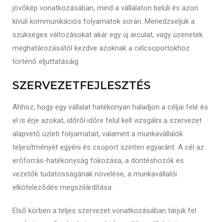
jövőkép vonatkozásában, mind a vállalaton belüli és azon
kívüli kommunikációs folyamatok során. Menedzseljük a
szükséges változásokat akár egy új arculat, vagy üzenetek
meghatározásától kezdve azoknak a célcsoportokhoz
történő eljuttatásáig.
SZERVEZETFEJLESZTÉS
Ahhoz, hogy egy vállalat hatékonyan haladjon a céljai felé és
el is érje azokat, időről időre felül kell vizsgálni a szervezet
alapvető üzleti folyamatait, valamint a munkavállalók
teljesítményét egyéni és csoport szinten egyaránt. A cél az
erőforrás-hatékonyság fokozása, a döntéshozók és
vezetők tudatosságának növelése, a munkavállalói
elköteleződés megszilárdítása.
Első körben a teljes szervezet vonatkozásában tárjuk fel