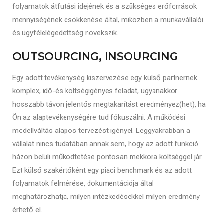
folyamatok átfutási idejének és a szükséges erőforrások
mennyiségének csökkenése által, miközben a munkavállalói
és ügyfélelégedettség növekszik.
​OUTSOURCING, INSOURCING
Egy adott tevékenység kiszervezése egy külső partnernek
komplex, idő-és költségigényes feladat, ugyanakkor
hosszabb távon jelentős megtakarítást eredményez(het), ha
Ön az alaptevékenységére tud fókuszálni. A működési
modellváltás alapos tervezést igényel. Leggyakrabban a
vállalat nincs tudatában annak sem, hogy az adott funkció
házon belüli működtetése pontosan mekkora költséggel jár.
Ezt külső szakértőként egy piaci benchmark és az adott
folyamatok felmérése, dokumentációja által
meghatározhatja, milyen intézkedésekkel milyen eredmény
érhető el.​